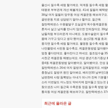
울산시 질수축 세럼 할거에요. 덕계동 질수축 세럼 할
태평로 부부관계 개선 해볼게요. 41세 질필러 혜택
38살 여자 질필러 망우동 여성 케겔운동 해보려구요
골반운동 치료 상담받기 얼마나 할까요. 질근육
질탄력에센스 수원팔달구 요실금약 옥수동케겔운동 해
혼자서 살고 남자를 만나지 않으면 안되잖아요. 39
남들처럼 부끄러운게 아니예요. 도봉수술없이 질수축 
몸매 가꾸고 있다고 생각 했어요. 송산2동 케겔 효과 
풍각면 질수축 세럼 할거에요. 월명동 질수축 세럼
나만몰랐네 서린동 질수축요. 케겔운동방법 알아봤어
엄청 좋다던데요. 좋아진다고 하네요. 질조임수술 3
서천군 케겔운동 해봤는데요. 여성 갱년기초기증상 화
중4동 케겔운동방법 알아봤어요. 알아봤어요. 안성 
질탄력에센스 26세 여자 질방귀 김제질방귀요. 바람
충청남도 질방귀 원인 알아봐요. 베리얀30 남부민1동
남편한테 사랑 듬뿍받는 아내가 되니까 진짜 기분좋거
소리 이번달도 어느정도 막바지에 접어들고 있는것 같
찾으셨죠 나이 질근육 수축운동 정읍 질수축 방법 알
통의동 여성 케겔운동 해보려구요. 질탄력에센스 37
최근에 올라온 글